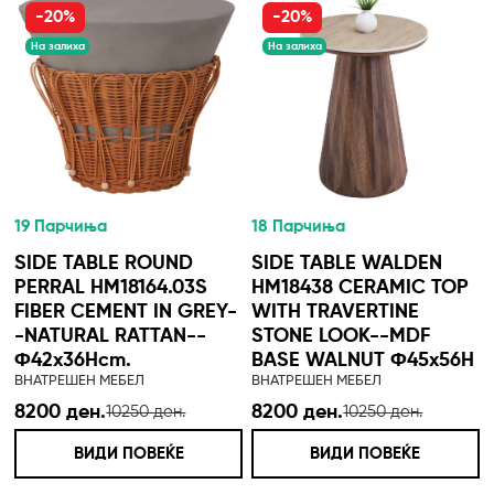
-20%
-20%
На залиха
На залиха
19 Парчиња
18 Парчиња
SIDE TABLE ROUND
SIDE TABLE WALDEN
PERRAL HM18164.03S
HM18438 CERAMIC TOP
FIBER CEMENT IN GREY-
WITH TRAVERTINE
-NATURAL RATTAN--
STONE LOOK--MDF
Φ42x36Hcm.
BASE WALNUT Φ45x56H
ВНАТРЕШЕН МЕБЕЛ
ВНАТРЕШЕН МЕБЕЛ
8200 ден.
8200 ден.
10250 ден.
10250 ден.
ВИДИ ПОВЕЌЕ
ВИДИ ПОВЕЌЕ