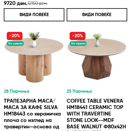
9720 ден.
12150 ден.
ВИДИ ПОВЕЌЕ
ВИДИ ПОВЕЌЕ
-20%
-20%
На залиха
На залиха
28 Парчиња
25 Парчиња
ТРАПЕЗАРНА МАСА/
COFFEE TABLE VENERA
МАСА ЗА КАФЕ SILVA
HM18441 CERAMIC TOP
HM18443 со керамичка
WITH TRAVERTINE
плоча со изглед на
STONE LOOK--MDF
травертин—основа од
BASE WALNUT Φ80x42H