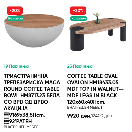
-20%
-20%
На залиха
На залиха
19 Парчиња
25 Парчиња
ТРИАСТРАНИЧНА
COFFEE TABLE OVAL
ТРЕПЕЗАРИСКА МАСА
OVALON HM18433.05
ROUND COFFEE TABLE
MDF TOP IN WALNUT--
BOWL HM8717.23 БЕЛА
MDF LEGS IN BLACK
СО ВРВ ОД ДРВО
120x60x40Hcm.
ВНАТРЕШЕН МЕБЕЛ
АКАЦИЈА
9169x38,5Hcm.
9920 ден.
12400 ден.
92'РАТЕН
ВНАТРЕШЕН МЕБЕЛ