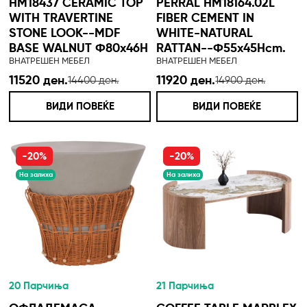
HM18437 CERAMIC TOP
PERRAL HM18164.02L
WITH TRAVERTINE
FIBER CEMENT IN
STONE LOOK--MDF
WHITE-NATURAL
BASE WALNUT Φ80x46H
RATTAN--Φ55x45Hcm.
ВНАТРЕШЕН МЕБЕЛ
ВНАТРЕШЕН МЕБЕЛ
11520 ден.
11920 ден.
14400 ден.
14900 ден.
ВИДИ ПОВЕЌЕ
ВИДИ ПОВЕЌЕ
-20%
-20%
На залиха
На залиха
20 Парчиња
21 Парчиња