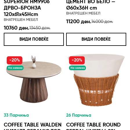
SUPERIOR HM9906
ЦЕМЕНТ ВО БЕЛО —
ДРВО-БРОНЗА
Ø60x36H cm
ВНАТРЕШЕН МЕБЕЛ
120x61x45Hcm
ВНАТРЕШЕН МЕБЕЛ
11200 ден.
14000 ден.
10760 ден.
13450 ден.
ВИДИ ПОВЕЌЕ
ВИДИ ПОВЕЌЕ
-20%
-20%
На залиха
На залиха
33 Парчиња
26 Парчиња
COFFEE TABLE WALDEN
COFFEE TABLE ROUND