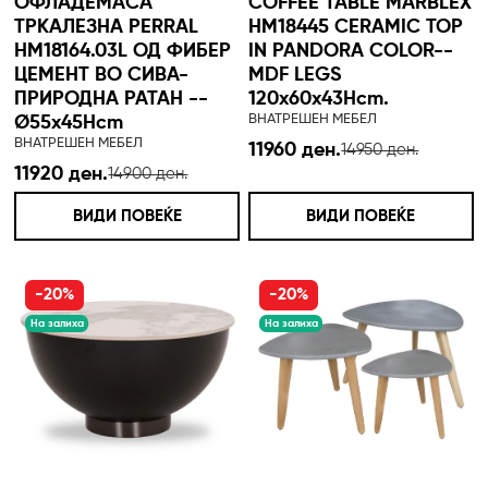
ОФЛАДЕМАСА
COFFEE TABLE MARBLEX
ТРКАЛЕЗНА PERRAL
HM18445 CERAMIC TOP
HM18164.03L ОД ФИБЕР
IN PANDORA COLOR--
ЦЕМЕНТ ВО СИВА-
MDF LEGS
ПРИРОДНА РАТАН --
120x60x43Hcm.
ВНАТРЕШЕН МЕБЕЛ
Ø55x45Hcm
ВНАТРЕШЕН МЕБЕЛ
11960 ден.
14950 ден.
11920 ден.
14900 ден.
ВИДИ ПОВЕЌЕ
ВИДИ ПОВЕЌЕ
-20%
-20%
На залиха
На залиха