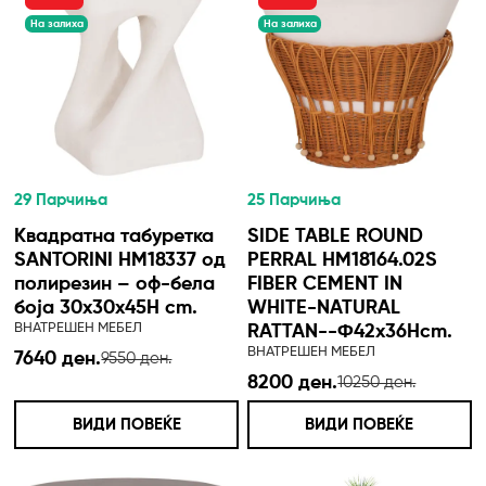
На залиха
На залиха
29 Парчиња
25 Парчиња
Квадратна табуретка
SIDE TABLE ROUND
SANTORINI HM18337 од
PERRAL HM18164.02S
полирезин – оф-бела
FIBER CEMENT IN
боја 30x30x45H cm.
WHITE-NATURAL
ВНАТРЕШЕН МЕБЕЛ
RATTAN--Φ42x36Hcm.
ВНАТРЕШЕН МЕБЕЛ
7640 ден.
9550 ден.
8200 ден.
10250 ден.
ВИДИ ПОВЕЌЕ
ВИДИ ПОВЕЌЕ