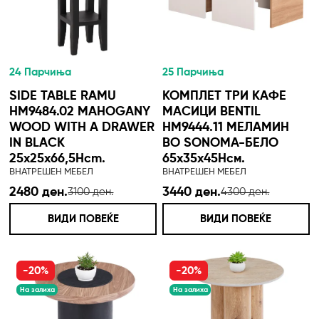
24 Парчиња
25 Парчиња
SIDE TABLE RAMU
КОМПЛЕТ ТРИ КАФЕ
HM9484.02 MAHOGANY
МАСИЦИ BENTIL
WOOD WITH A DRAWER
HM9444.11 МЕЛАМИН
IN BLACK
ВО SONOMA-БЕЛО
25x25x66,5Hcm.
65x35x45Hсм.
ВНАТРЕШЕН МЕБЕЛ
ВНАТРЕШЕН МЕБЕЛ
2480 ден.
3440 ден.
3100 ден.
4300 ден.
ВИДИ ПОВЕЌЕ
ВИДИ ПОВЕЌЕ
-20%
-20%
На залиха
На залиха