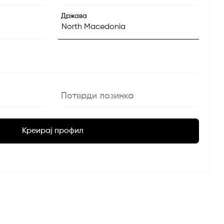
Држава
Потврди лозинка
Креирај профил