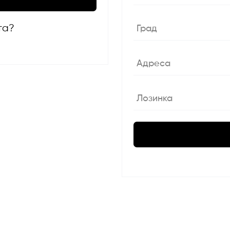
та?
Град
Адреса
Лозинка