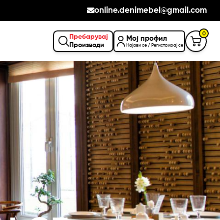
online.denimebel@gmail.com
0
Пребарувај
Мој профил
Производи
Најави се / Регистрирај се