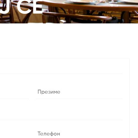
Ј СЕ
Презиме
Телефон